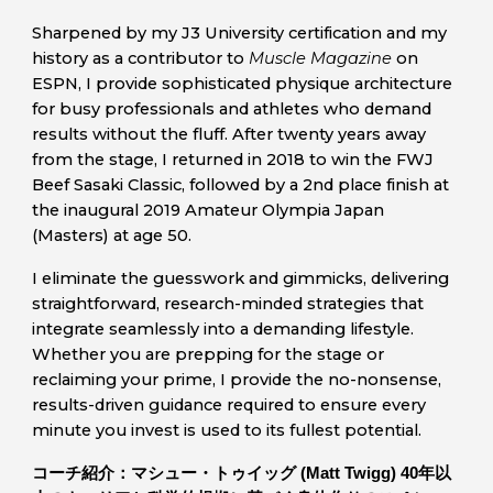
Sharpened by my J3 University certification and my
history as a contributor to
Muscle Magazine
on
ESPN, I provide sophisticated physique architecture
for busy professionals and athletes who demand
results without the fluff. After twenty years away
from the stage, I returned in 2018 to win the FWJ
Beef Sasaki Classic, followed by a 2nd place finish at
the inaugural 2019 Amateur Olympia Japan
(Masters) at age 50.
I eliminate the guesswork and gimmicks, delivering
straightforward, research-minded strategies that
integrate seamlessly into a demanding lifestyle.
Whether you are prepping for the stage or
reclaiming your prime, I provide the no-nonsense,
results-driven guidance required to ensure every
minute you invest is used to its fullest potential.
コーチ紹介：マシュー・トゥイッグ (Matt Twigg)
40年以