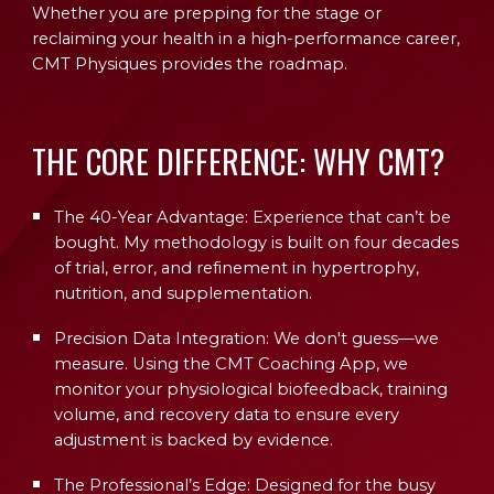
Whether you are prepping for the stage or
reclaiming your health in a high-performance career,
CMT Physiques provides the roadmap.
THE CORE DIFFERENCE: WHY CMT?
The 40-Year Advantage:
Experience that can’t be
bought. My methodology is built on four decades
of trial, error, and refinement in hypertrophy,
nutrition, and supplementation.
Precision Data Integration:
We don't guess—we
measure. Using the
CMT Coaching App
, we
monitor your physiological biofeedback, training
volume, and recovery data to ensure every
adjustment is backed by evidence.
The Professional’s Edge:
Designed for the busy