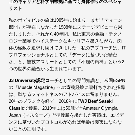
上のキャリアと科学的根拠に基づく身体作りのスペシャ
リスト
私のボディビルの旅は1985年に始まり、まだ「ティーン
部門」が存在しなかった1988年にステージデビューを果
たしました。それから40年間、私は東京の金融・テクノ
ロジー業界でハイステークなキャリアを築きながら、肉
体の極致を追求し続けてきました。私のアプローチは、IT
プロフェッショナルとしての「データに基づいた精密
さ」と、競技アスリートとしての「不屈の精神」という2
つの世界の融合から生まれています。
J3 University認定コーチ
としての専門知識と、米国ESPN
の『Muscle Magazine』への寄稿経験に裏打ちされた指導
は、単なるフィットネスのアドバイスに留まりません。
20年のブランクを経て、2018年に
FWJ Beef Sasaki
Classic
で優勝、2019年には50歳で**Amateur Olympia
Japan（マスターズ）**準優勝を果たした実績は、エビデ
ンスに基づいたプロトコルがあれば年齢は障害にならな
いことの証明です。